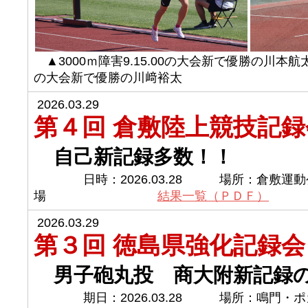
▲3000ｍ障害9.15.00の大会新で優勝の
の大会新で優勝の川﨑裕太
2026.03.29
第４回 倉敷陸上競技記録
自己新記録多数！！
日時：2026.03.28 場所：倉敷運動
場
結果一覧（ＰＤＦ）
2026.03.29
第３回 徳島県強化記録会
男子砲丸投 商大附新記録
期日：2026.03.28 場所：鳴門・ポ