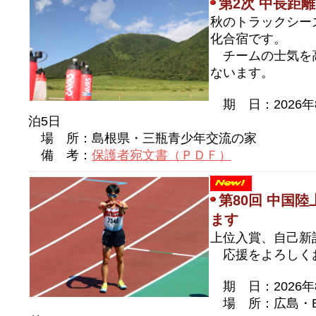
第2次 中長距
秋のトラックシー
化合宿です。
チームの士気を
ないます。
期 日：2026年
泊5日
場 所：島根県・三瓶青少年交流の家
備 考：
保護者宛文書（ＰＤＦ）
第80回 中国
ます
上位入賞、自己新
応援をよろしく
期 日：2026年
場 所：広島・Ba