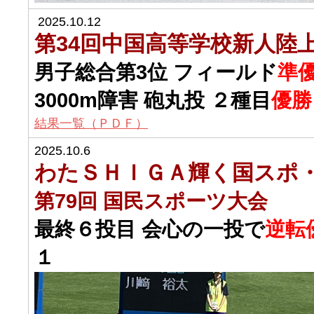
2025.10.12
第34回中国高等学校新人陸
男子総合第3位 フィールド
準
3000m障害 砲丸投 ２種目
優勝
結果一覧（ＰＤＦ）
2025.10.6
わたＳＨＩＧＡ輝く国スポ
第79回 国民スポーツ大会
最終６投目 会心の一投で
逆転
１