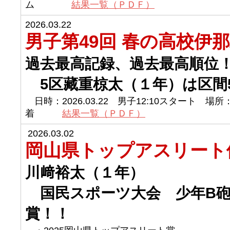
ム
結果一覧（ＰＤＦ）
2026.03.22
男子第49回 春の高校伊那
過去最高記録、過去最高順
5区藏重椋太（１年）は区間
日時：2026.03.22 男子12:10スタート 
着
結果一覧（ＰＤＦ）
2026.03.02
岡山県トップアスリート
川﨑裕太（１年）
国民スポーツ大会 少年B砲
賞！！