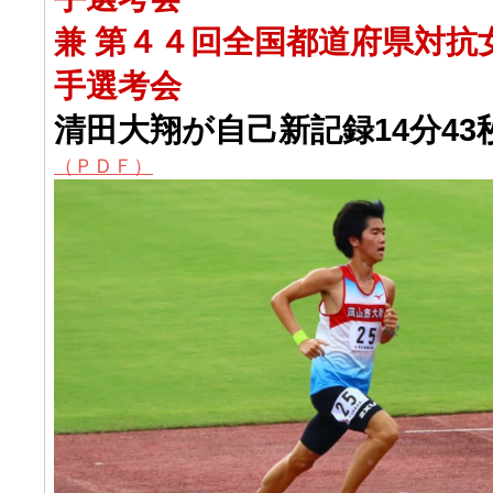
兼 第４４回全国都道府県対抗
手選考会
清田大翔が自己新記録14分43
（ＰＤＦ）