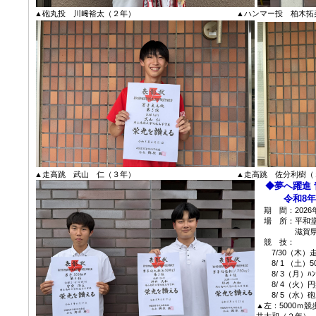
▲砲丸投 川﨑裕太（２年） ▲ハンマー投 柏木拓美
▲走高跳 武山 仁（３年） ▲走高跳 佐分利樹（２
◆夢へ躍進 青
令和8年度
期 間：2026
場 所：平和堂
滋賀県彦根市
競 技：
7/30（木）走高
8/ 1 （土）50
8/ 3（月）ﾊﾝﾏｰ
8/ 4（火）円盤投 
8/ 5（水）砲丸投 
▲左：5000ｍ
井大和（２年）