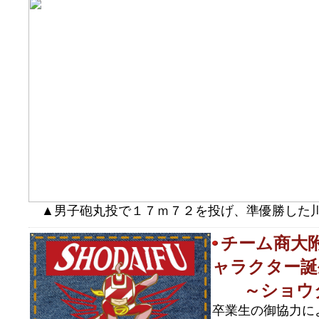
▲男子砲丸投で１７ｍ７２を投げ、準優勝した
チーム商大
ャラクター誕
～ショウ
卒業生の御協力に