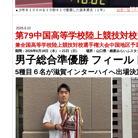
▲少年Ｂ１００ｍを１０秒６１で優勝した坂本勇太（１年）
結果一覧（Ｐ
2026.6.22
第79中国高等学校陸上競技対
兼全国高等学校陸上競技対校選手権大会中国地区予
期間：2026年6月18日（木）～21日（日） 場所：山口県・維新みらいふスタ
男子総合準優勝 フィール
5種目６名が滋賀インターハイへ出場決