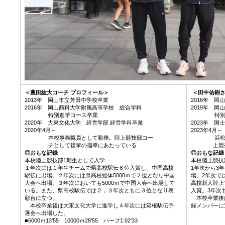
＜豊田紘大コーチ プロフィール＞
＜田中佑樹
2013年 岡山市立芳田中学校卒業
2016年 
2016年 岡山商科大学附属高等学校 総合学科
2019年 
特別進学コース卒業
特別進学
2020年 大東文化大学 経営学部 経営学科卒業
2023年 
2020年4月～
2023年4月～
本校事務職員として勤務。陸上競技部コー
浜松委托運
チとして後輩の指導にあたっている
上競技選
◎おもな記録
◎おもな記録
本校陸上競技部1期生として入学
本校陸上競技
１年次には１年生チームで県高校駅伝６位入賞し、中国高校
1年次から3
駅伝に出場。２年次には県高校総体5000ｍで２位となり中国
場。2年次で
大会へ出場。３年次においても5000ｍで中国大会へ出場して
高校新人陸上
いる。また、県高校駅伝では２，３年次ともに３位となり表
入賞。3年次
彰台に立つ。
本校卒業後は
本校卒業後は大東文化大学に進学し４年次には箱根駅伝予
録メンバー
選会へ出場した。
■5000ｍ13’55 10000ｍ28’55 ハーフ1:02'33