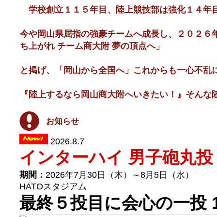
学校創立１１５年目、陸上競技部は強化１４年
今や岡山県屈指の強豪チームへ成長し、２０２６年
ち上がれ チーム商大附 夢の頂点へ」
と掲げ、「岡山から全国へ」これからも一心不乱
『陸上するなら岡山商大附へいきたい！』そんな
お知らせ
2026.8.7
インターハイ 男子砲丸投
期間：
2026年7月30日（木）～8月5日（水）
HATOスタジアム
最終５投目に会心の一投 1