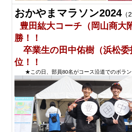
おかやまマラソン2024
（2
豊田紘大コーチ（岡山商大
勝！！
卒業生の田中佑樹（浜松委
位！！
★この日、部員80名がコース沿道でのボラン