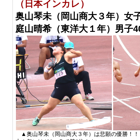
（日本インカレ）
奥山琴未（岡山商大３年）女子
庭山晴希（東洋大１年）男子40
▲奥山琴未（岡山商大３年）は悲願の優勝