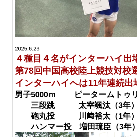
2025.6.23
４種目４名がインターハイ出
第78回中国高校陸上競技対校
インターハイへは11年連続出
男子5000ｍ ピータームトゥ
三段跳 太宰颯汰（3年
砲丸投 川﨑裕太（1年
ハンマー投 増田琉臣（3年