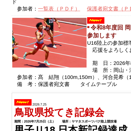
ド
参加者：
一覧表（ＰＤＦ）
保護者宛文書（Ｐ
令和8年度回 
参加します
U16陸上の参加
応援をよろしく
期 日：2026年
場 所：岡山・
参加者：髙 結翔（100m,150m）、河合晃希（1
備 考：保護者宛文書 タイムテーブル
2026.7.25
鳥取県投てき記録会
期間：2026年7月25日（土） 場所：ヤマタスポーツパク陸上競技場
男子Ｕ18 日本新記録達成