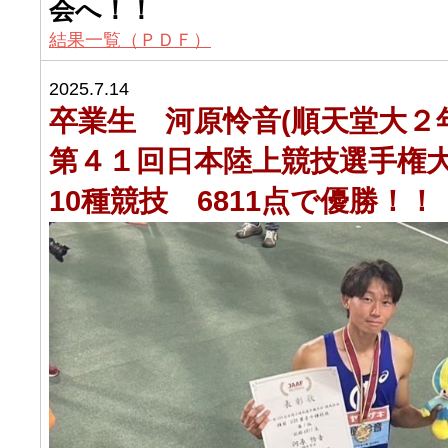
会へ！！
結果一覧（ＰＤＦ）
2025.7.14
卒業生 河原怜音(順天堂大２
第４１回日本陸上競技選手権
10種競技 6811点で優勝！！