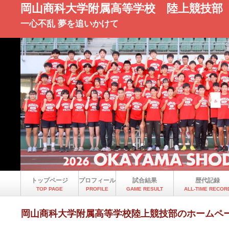
岡山商科大学附属高等学校 陸上競技部
一心不乱 夢を追いかけて
トップページ
プロフィール
試合結果
歴代記録
TOP PAGE
PROFILE
GAME RESULT
ALL-TIME RECOR
岡山商科大学附属高等学校陸上競技部のホームペ